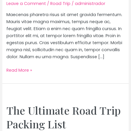
Leave a Comment
/
Road Trip
/
administrador
Maecenas pharetra risus sit amet gravida fermentum.
Mauris vitae magna maximus, tempus neque ac,
feugiat velit. Etiam a enim nec quam fringilla cursus. In
porttitor elit mi, at tempor lorem fringilla vitae. Proin in
egestas purus. Cras vestibulum efficitur tempor. Morbi
magna nisl, sollicitudin nec quam in, tempor convallis
dolor. Nullam eu urna magna. Suspendisse […]
“The
Read More »
Ultimate
Packing
List
for
Campers”
The Ultimate Road Trip
is
locked
Packing List