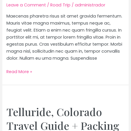
Leave a Comment
/
Road Trip
/
administrador
Maecenas pharetra risus sit amet gravida fermentum.
Mauris vitae magna maximus, tempus neque ac,
feugiat velit. Etiam a enim nec quam fringilla cursus. In
porttitor elit mi, at tempor lorem fringilla vitae. Proin in
egestas purus. Cras vestibulum efficitur tempor. Morbi
magna nisl, sollicitudin nec quam in, tempor convallis
dolor. Nullam eu urna magna. Suspendisse
The
Read More »
Ultimate
Road
Trip
Packing
List
Telluride, Colorado
Travel Guide + Packing