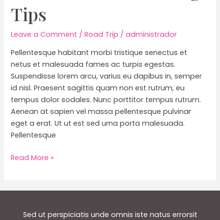
Tips
Leave a Comment
/
Road Trip
/
administrador
Pellentesque habitant morbi tristique senectus et
netus et malesuada fames ac turpis egestas.
Suspendisse lorem arcu, varius eu dapibus in, semper
id nisl. Praesent sagittis quam non est rutrum, eu
tempus dolor sodales. Nunc porttitor tempus rutrum.
Aenean at sapien vel massa pellentesque pulvinar
eget a erat. Ut ut est sed urna porta malesuada.
Pellentesque
Telluride,
Read More »
Colorado
Travel
Guide
+
Sed ut perspiciatis unde omnis iste natus errorsit
Packing