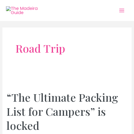
Skip
to
Mai
content
Men
Road Trip
“The Ultimate Packing
List for Campers” is
locked