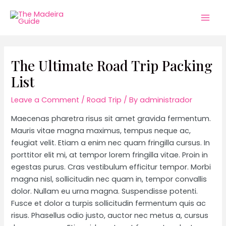
Skip
to
Mai
content
Men
The Ultimate Road Trip Packing
List
Leave a Comment
/
Road Trip
/ By
administrador
Maecenas pharetra risus sit amet gravida fermentum.
Mauris vitae magna maximus, tempus neque ac,
feugiat velit. Etiam a enim nec quam fringilla cursus. In
porttitor elit mi, at tempor lorem fringilla vitae. Proin in
egestas purus. Cras vestibulum efficitur tempor. Morbi
magna nisl, sollicitudin nec quam in, tempor convallis
dolor. Nullam eu urna magna. Suspendisse potenti.
Fusce et dolor a turpis sollicitudin fermentum quis ac
risus. Phasellus odio justo, auctor nec metus a, cursus