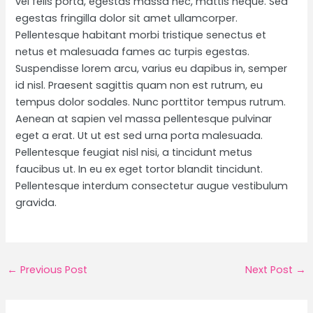
vel felis porta, egestas massa nec, mattis neque. Sed
egestas fringilla dolor sit amet ullamcorper.
Pellentesque habitant morbi tristique senectus et
netus et malesuada fames ac turpis egestas.
Suspendisse lorem arcu, varius eu dapibus in, semper
id nisl. Praesent sagittis quam non est rutrum, eu
tempus dolor sodales. Nunc porttitor tempus rutrum.
Aenean at sapien vel massa pellentesque pulvinar
eget a erat. Ut ut est sed urna porta malesuada.
Pellentesque feugiat nisl nisi, a tincidunt metus
faucibus ut. In eu ex eget tortor blandit tincidunt.
Pellentesque interdum consectetur augue vestibulum
gravida.
Post
←
Previous Post
Next Post
→
navigation